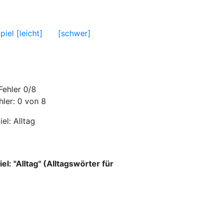
iel [leicht]
[schwer]
hler:
0
von 8
iel:
Alltag
el: "Alltag" (Alltagswörter für