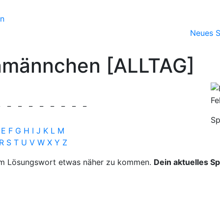
Neues Sp
männchen [ALLTAG]
Fe
_
_
_
_
_
_
_
_
Sp
E
F
G
H
I
J
K
L
M
R
S
T
U
V
W
X
Y
Z
dem Lösungswort etwas näher zu kommen.
Dein aktuelles Spi