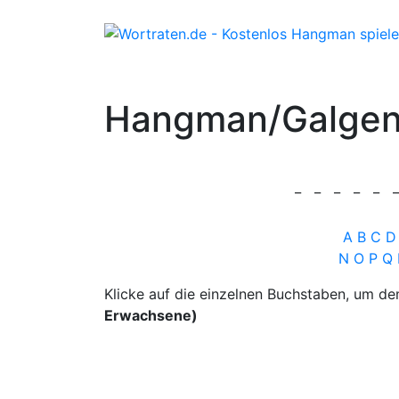
Hangman/Galgen
_
_
_
_
_
_
A
B
C
D
N
O
P
Q
Klicke auf die einzelnen Buchstaben, um 
Erwachsene)