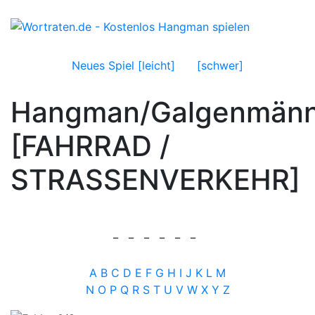
Neues Spiel [leicht]
[schwer]
Hangman/Galgenmän
[FAHRRAD /
STRASSENVERKEHR]
_
_
_
_
_
_
A
B
C
D
E
F
G
H
I
J
K
L
M
N
O
P
Q
R
S
T
U
V
W
X
Y
Z