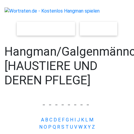
NEUES SPIEL [LEICHT]
[SCHWER]
Hangman/Galgenmänn
[HAUSTIERE UND
DEREN PFLEGE]
_
_
_
_
_
_
_
_
A
B
C
D
E
F
G
H
I
J
K
L
M
N
O
P
Q
R
S
T
U
V
W
X
Y
Z