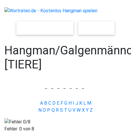
NEUES SPIEL [LEICHT]
[SCHWER]
Hangman/Galgenmänn
[TIERE]
_
_
_
_
_
_
_
A
B
C
D
E
F
G
H
I
J
K
L
M
N
O
P
Q
R
S
T
U
V
W
X
Y
Z
Fehler:
0
von 8