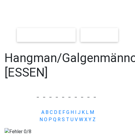
NEUES SPIEL [LEICHT]
[SCHWER]
Hangman/Galgenmänn
[ESSEN]
_
_
_
_
_
_
_
_
_
_
A
B
C
D
E
F
G
H
I
J
K
L
M
N
O
P
Q
R
S
T
U
V
W
X
Y
Z