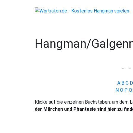
Hangman/Galgen
_
_
A
B
C
D
N
O
P
Q
Klicke auf die einzelnen Buchstaben, um dem
der Märchen und Phantasie sind hier zu find