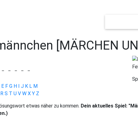
NEUES SPIEL
männchen [MÄRCHEN UN
Fe
_
_
_
_
_
Sp
E
F
G
H
I
J
K
L
M
R
S
T
U
V
W
X
Y
Z
 Lösungswort etwas näher zu kommen.
Dein aktuelles Spiel: "M
en.)