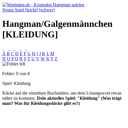
Neues Spiel [leicht]
[schwer]
Hangman/Galgenmännchen
[KLEIDUNG]
_
_
_
_
_
A
B
C
D
E
F
G
H
I
J
K
L
M
N
O
P
Q
R
S
T
U
V
W
X
Y
Z
Fehler:
0
von 8
Spiel:
Kleidung
Klicke auf die einzelnen Buchstaben, um dem Lösungswort etwas
näher zu kommen.
Dein aktuelles Spiel: "Kleidung" (Was trägt
man? Was für Kleidungsstücke gibt es?)