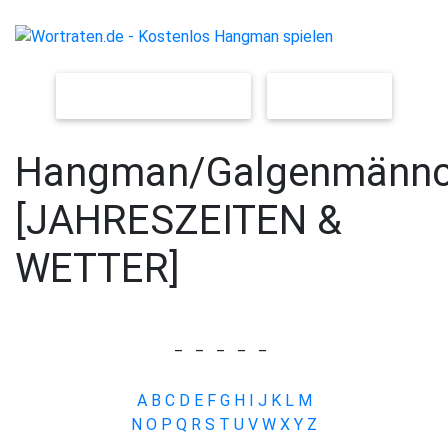
NEUES SPIEL [LEICHT]
[SCHWER]
Hangman/Galgenmänn
[JAHRESZEITEN &
WETTER]
_
_
_
_
_
A
B
C
D
E
F
G
H
I
J
K
L
M
N
O
P
Q
R
S
T
U
V
W
X
Y
Z