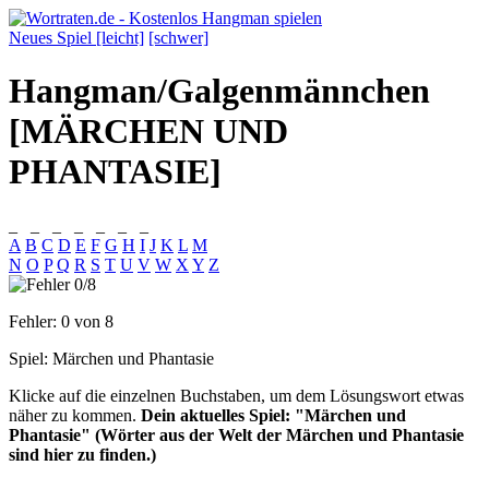
Neues Spiel [leicht]
[schwer]
Hangman/Galgenmännchen
[MÄRCHEN UND
PHANTASIE]
_
_
_
_
_
_
_
A
B
C
D
E
F
G
H
I
J
K
L
M
N
O
P
Q
R
S
T
U
V
W
X
Y
Z
Fehler:
0
von 8
Spiel:
Märchen und Phantasie
Klicke auf die einzelnen Buchstaben, um dem Lösungswort etwas
näher zu kommen.
Dein aktuelles Spiel: "Märchen und
Phantasie" (Wörter aus der Welt der Märchen und Phantasie
sind hier zu finden.)