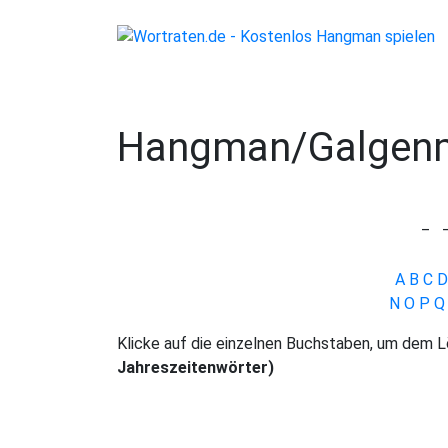
Hangman/Galgenm
_
A
B
C
D
N
O
P
Q
Klicke auf die einzelnen Buchstaben, um dem
Jahreszeitenwörter)