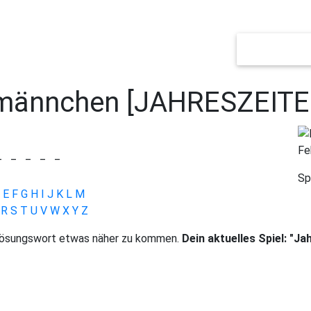
NEUES SPIEL
ännchen [JAHRESZEITE
Fe
_
_
_
_
_
Sp
E
F
G
H
I
J
K
L
M
R
S
T
U
V
W
X
Y
Z
 Lösungswort etwas näher zu kommen.
Dein aktuelles Spiel: "J