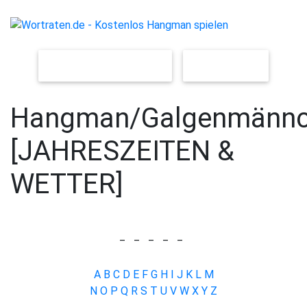
NEUES SPIEL [LEICHT]
[SCHWER]
Hangman/Galgenmänn
[JAHRESZEITEN &
WETTER]
_
_
_
_
_
A
B
C
D
E
F
G
H
I
J
K
L
M
N
O
P
Q
R
S
T
U
V
W
X
Y
Z