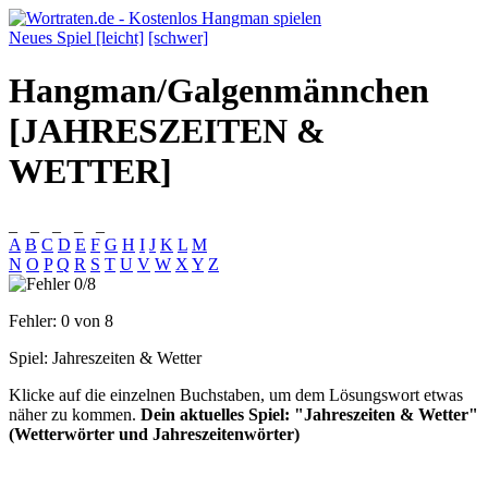
Neues Spiel [leicht]
[schwer]
Hangman/Galgenmännchen
[JAHRESZEITEN &
WETTER]
_
_
_
_
_
A
B
C
D
E
F
G
H
I
J
K
L
M
N
O
P
Q
R
S
T
U
V
W
X
Y
Z
Fehler:
0
von 8
Spiel:
Jahreszeiten & Wetter
Klicke auf die einzelnen Buchstaben, um dem Lösungswort etwas
näher zu kommen.
Dein aktuelles Spiel: "Jahreszeiten & Wetter"
(Wetterwörter und Jahreszeitenwörter)