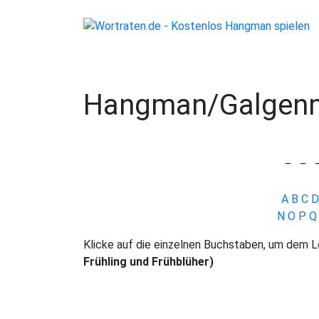
Hangman/Galgenm
_
_
A
B
C
D
N
O
P
Q
Klicke auf die einzelnen Buchstaben, um dem
Frühling und Frühblüher)