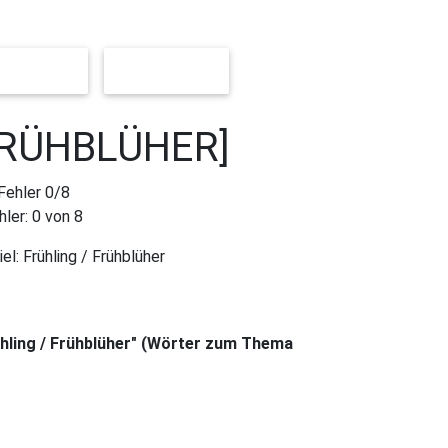
 [LEICHT]
[SCHWER]
FRÜHBLÜHER]
hler:
0
von 8
iel:
Frühling / Frühblüher
rühling / Frühblüher" (Wörter zum Thema