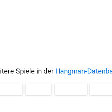
tere Spiele in der
Hangman-Datenb
VERKEHR
TIERE
DER WALD
HAUSTIE