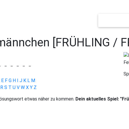
NEUES SPIEL
ännchen [FRÜHLING / 
Fe
_
_
_
_
_
_
Sp
E
F
G
H
I
J
K
L
M
R
S
T
U
V
W
X
Y
Z
 Lösungswort etwas näher zu kommen.
Dein aktuelles Spiel: "F