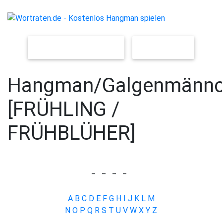
NEUES SPIEL [LEICHT]
[SCHWER]
Hangman/Galgenmänn
[FRÜHLING /
FRÜHBLÜHER]
_
_
_
_
A
B
C
D
E
F
G
H
I
J
K
L
M
N
O
P
Q
R
S
T
U
V
W
X
Y
Z