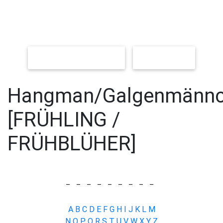
NEUES SPIEL [LEICHT]
[SCHWER]
Hangman/Galgenmänn
[FRÜHLING /
FRÜHBLÜHER]
_
_
_
_
_
_
_
_
_
A
B
C
D
E
F
G
H
I
J
K
L
M
N
O
P
Q
R
S
T
U
V
W
X
Y
Z