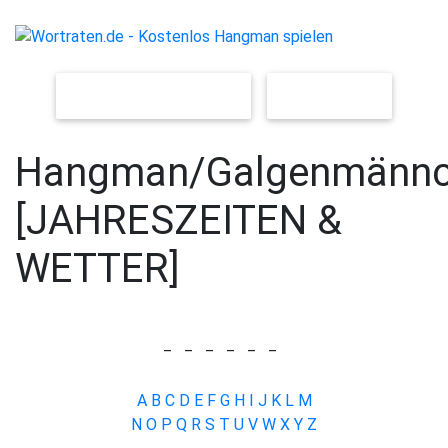
NEUES SPIEL [LEICHT]
[SCHWER]
Hangman/Galgenmänn
[JAHRESZEITEN &
WETTER]
_
_
_
_
_
_
A
B
C
D
E
F
G
H
I
J
K
L
M
N
O
P
Q
R
S
T
U
V
W
X
Y
Z