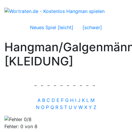
Neues Spiel [leicht]
[schwer]
Hangman/Galgenmän
[KLEIDUNG]
_
_
_
_
_
_
_
_
_
_
A
B
C
D
E
F
G
H
I
J
K
L
M
N
O
P
Q
R
S
T
U
V
W
X
Y
Z
Fehler:
0
von 8