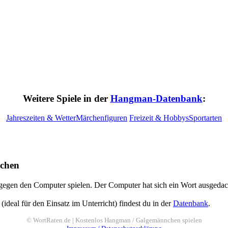
Weitere Spiele in der
Hangman-Datenbank
:
Jahreszeiten & Wetter
Märchenfiguren
Freizeit & Hobbys
Sportarten
nchen
n den Computer spielen. Der Computer hat sich ein Wort ausgedacht. D
eal für den Einsatz im Unterricht) findest du in der
Datenbank
.
© WortRaten.de | Kostenlos Hangman / Galgemännchen spielen