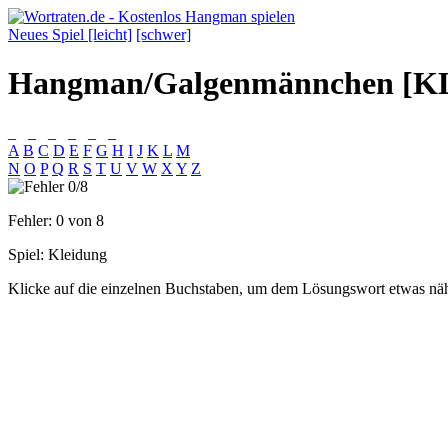
Neues Spiel [leicht]
[schwer]
Hangman/Galgenmännchen [
_
_
_
_
_
_
A
B
C
D
E
F
G
H
I
J
K
L
M
N
O
P
Q
R
S
T
U
V
W
X
Y
Z
Fehler:
0
von 8
Spiel:
Kleidung
Klicke auf die einzelnen Buchstaben, um dem Lösungswort etwas n