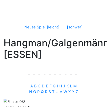
Neues Spiel [leicht]
[schwer]
Hangman/Galgenmän
[ESSEN]
_
_
_
_
_
_
_
_
_
_
A
B
C
D
E
F
G
H
I
J
K
L
M
N
O
P
Q
R
S
T
U
V
W
X
Y
Z