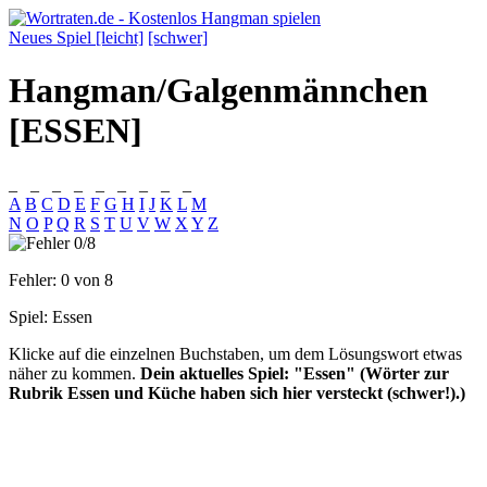
Neues Spiel [leicht]
[schwer]
Hangman/Galgenmännchen
[ESSEN]
_
_
_
_
_
_
_
_
_
A
B
C
D
E
F
G
H
I
J
K
L
M
N
O
P
Q
R
S
T
U
V
W
X
Y
Z
Fehler:
0
von 8
Spiel:
Essen
Klicke auf die einzelnen Buchstaben, um dem Lösungswort etwas
näher zu kommen.
Dein aktuelles Spiel: "Essen" (Wörter zur
Rubrik Essen und Küche haben sich hier versteckt (schwer!).)