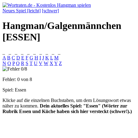
Neues Spiel [leicht]
[schwer]
Hangman/Galgenmännchen
[ESSEN]
_
_
_
_
_
_
_
_
_
_
A
B
C
D
E
F
G
H
I
J
K
L
M
N
O
P
Q
R
S
T
U
V
W
X
Y
Z
Fehler:
0
von 8
Spiel:
Essen
Klicke auf die einzelnen Buchstaben, um dem Lösungswort etwas
näher zu kommen.
Dein aktuelles Spiel: "Essen" (Wörter zur
Rubrik Essen und Küche haben sich hier versteckt (schwer!).)